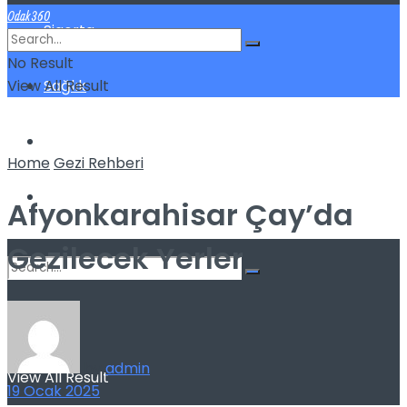
Odak360
Sigorta
No Result
View All Result
Sağlık
Spor
Home
Gezi Rehberi
Kilo Verme
Afyonkarahisar Çay’da
Gezilecek Yerler
No Result
by
admin
View All Result
19 Ocak 2025