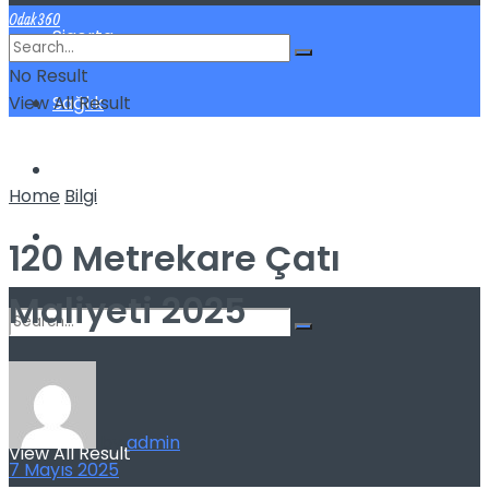
Odak360
Sigorta
No Result
View All Result
Sağlık
Spor
Home
Bilgi
Kilo Verme
120 Metrekare Çatı
Maliyeti 2025
No Result
by
admin
View All Result
7 Mayıs 2025