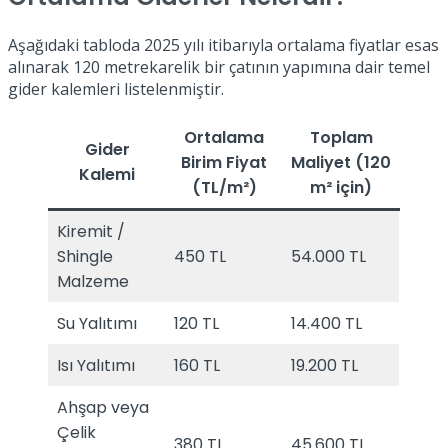
Aşağıdaki tabloda 2025 yılı itibarıyla ortalama fiyatlar esas
alınarak 120 metrekarelik bir çatının yapımına dair temel
gider kalemleri listelenmiştir.
Ortalama
Toplam
Gider
Birim Fiyat
Maliyet (120
Kalemi
(TL/m²)
m² için)
Kiremit /
Shingle
450 TL
54.000 TL
Malzeme
Su Yalıtımı
120 TL
14.400 TL
Isı Yalıtımı
160 TL
19.200 TL
Ahşap veya
Çelik
380 TL
45.600 TL