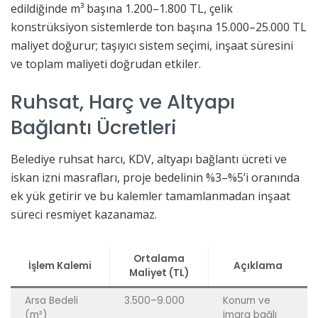
edildiğinde m³ başına 1.200–1.800 TL, çelik
konstrüksiyon sistemlerde ton başına 15.000–25.000 TL
maliyet doğurur; taşıyıcı sistem seçimi, inşaat süresini
ve toplam maliyeti doğrudan etkiler.
Ruhsat, Harç ve Altyapı
Bağlantı Ücretleri
Belediye ruhsat harcı, KDV, altyapı bağlantı ücreti ve
iskan izni masrafları, proje bedelinin %3–%5’i oranında
ek yük getirir ve bu kalemler tamamlanmadan inşaat
süreci resmiyet kazanamaz.
Ortalama
İşlem Kalemi
Açıklama
Maliyet (TL)
Arsa Bedeli
3.500–9.000
Konum ve
(m²)
imara bağlı