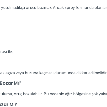
an yutulmadıkça orucu bozmaz. Ancak sprey formunda olanlar 
ası ile;
ncak ağıza veya buruna kaçması durumunda dikkat edilmelidir
Bozar Mı?
utulursa, oruç bozulabilir. Bu nedenle ağız bölgesine çok y
ozar Mı?