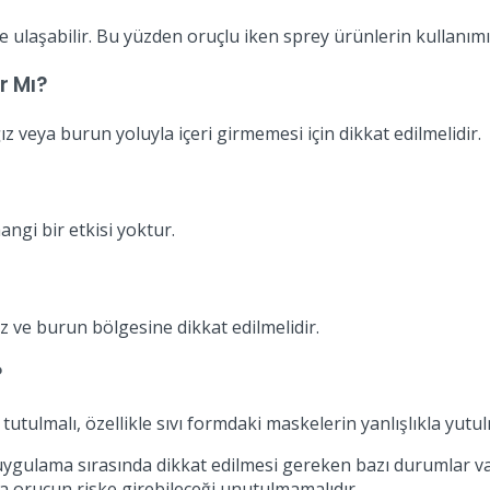
laşabilir. Bu yüzden oruçlu iken sprey ürünlerin kullanımı ri
r Mı?
veya burun yoluyla içeri girmemesi için dikkat edilmelidir.
ngi bir etkisi yoktur.
z ve burun bölgesine dikkat edilmelidir.
?
ulmalı, özellikle sıvı formdaki maskelerin yanlışlıkla yutul
ygulama sırasında dikkat edilmesi gereken bazı durumlar var
 orucun riske girebileceği unutulmamalıdır.