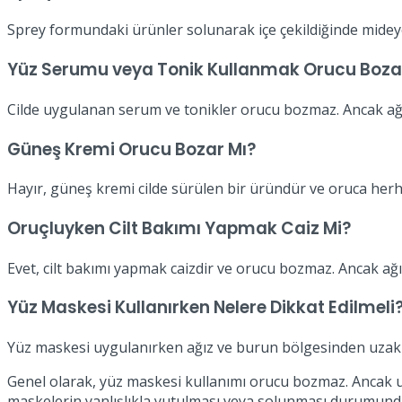
Sprey formundaki ürünler solunarak içe çekildiğinde mideye u
Yüz Serumu veya Tonik Kullanmak Orucu Boza
Cilde uygulanan serum ve tonikler orucu bozmaz. Ancak ağız 
Güneş Kremi Orucu Bozar Mı?
Hayır, güneş kremi cilde sürülen bir üründür ve oruca herha
Oruçluyken Cilt Bakımı Yapmak Caiz Mi?
Evet, cilt bakımı yapmak caizdir ve orucu bozmaz. Ancak ağı
Yüz Maskesi Kullanırken Nelere Dikkat Edilmeli
Yüz maskesi uygulanırken ağız ve burun bölgesinden uzak tut
Genel olarak, yüz maskesi kullanımı orucu bozmaz. Ancak u
maskelerin yanlışlıkla yutulması veya solunması durumunda