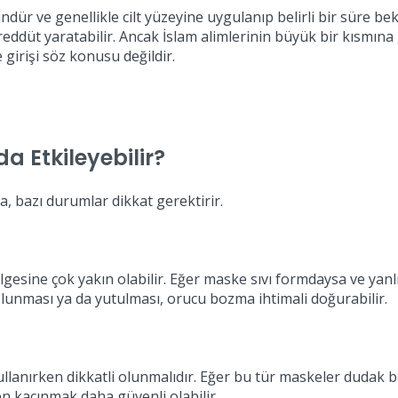
ündür ve genellikle cilt yüzeyine uygulanıp belirli bir süre be
düt yaratabilir. Ancak İslam alimlerinin büyük bir kısmına
girişi söz konusu değildir.
 Etkileyebilir?
 bazı durumlar dikkat gerektirir.
gesine çok yakın olabilir. Eğer maske sıvı formdaysa ve yan
solunması ya da yutulması, orucu bozma ihtimali doğurabilir.
kullanırken dikkatli olunmalıdır. Eğer bu tür maskeler dudak 
den kaçınmak daha güvenli olabilir.