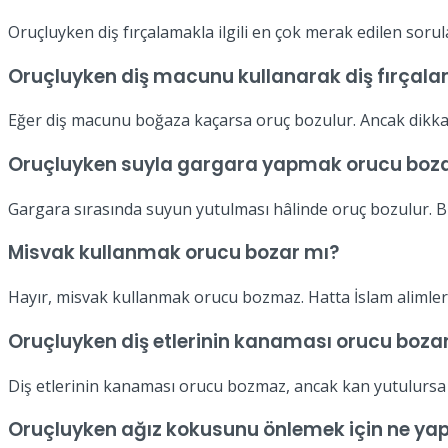
Oruçluyken diş fırçalamakla ilgili en çok merak edilen sorula
Oruçluyken diş macunu kullanarak diş fırçal
Eğer diş macunu boğaza kaçarsa oruç bozulur. Ancak dikkat
Oruçluyken suyla gargara yapmak orucu boza
Gargara sırasında suyun yutulması hâlinde oruç bozulur. Bu
Misvak kullanmak orucu bozar mı?
Hayır, misvak kullanmak orucu bozmaz. Hatta İslam alimleri 
Oruçluyken diş etlerinin kanaması orucu boza
Diş etlerinin kanaması orucu bozmaz, ancak kan yutulursa 
Oruçluyken ağız kokusunu önlemek için ne yapı