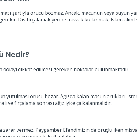
ması şartıyla orucu bozmaz. Ancak, macunun veya suyun yan
 gerekir. Diş fırçalamak yerine misvak kullanmak, İslam alimleri
ü Nedir?
n dolayı dikkat edilmesi gereken noktalar bulunmaktadır.
un yutulması orucu bozar. Ağızda kalan macun artıkları, is
lı ve fırçalama sonrası ağız iyice çalkalanmalıdır.
a zarar vermez. Peygamber Efendimizin de oruçlu iken misvak 
içermez ve güvenle kullanılabilir.