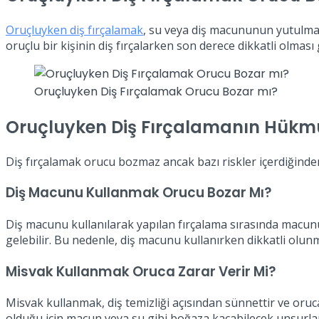
Oruçluyken diş fırçalamak
, su veya diş macununun yutulma
oruçlu bir kişinin diş fırçalarken son derece dikkatli olması
Oruçluyken Diş Fırçalamak Orucu Bozar mı?
Oruçluyken Diş Fırçalamanın Hükm
Diş fırçalamak orucu bozmaz ancak bazı riskler içerdiğinde
Diş Macunu Kullanmak Orucu Bozar Mı?
Diş macunu kullanılarak yapılan fırçalama sırasında macun
gelebilir. Bu nedenle, diş macunu kullanırken dikkatli olunma
Misvak Kullanmak Oruca Zarar Verir Mi?
Misvak kullanmak, diş temizliği açısından sünnettir ve oruc
olduğu için macun veya su gibi boğaza kaçabilecek unsurlar 