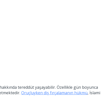
hakkında tereddüt yaşayabilir. Özellikle gün boyunca
 etmektedir.
Oruçluyken diş fırçalamanın hükmü
, İslami