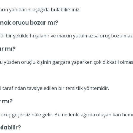
rın yanıtlarını aşağıda bulabilirsiniz.
amak orucu bozar mı?
li bir şekilde fırçalanır ve macun yutulmazsa oruç bozulmaz
r mı?
 yüzden oruçlu kişinin gargara yaparken çok dikkatli olması
tarafından tavsiye edilen bir temizlik yöntemidir.
r mı?
oruç geçersiz hâle gelir. Bu nedenle ağızda oluşan kan heme
labilir?