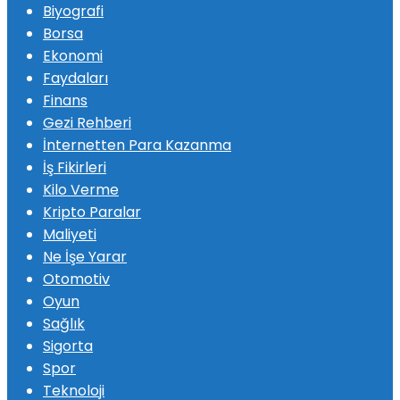
Biyografi
Borsa
Ekonomi
Faydaları
Finans
Gezi Rehberi
İnternetten Para Kazanma
İş Fikirleri
Kilo Verme
Kripto Paralar
Maliyeti
Ne İşe Yarar
Otomotiv
Oyun
Sağlık
Sigorta
Spor
Teknoloji