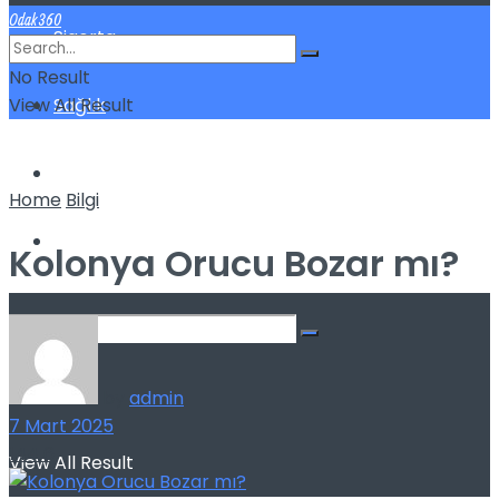
Odak360
Sigorta
No Result
View All Result
Sağlık
Spor
Home
Bilgi
Kilo Verme
Kolonya Orucu Bozar mı?
No Result
by
admin
7 Mart 2025
144
6
View All Result