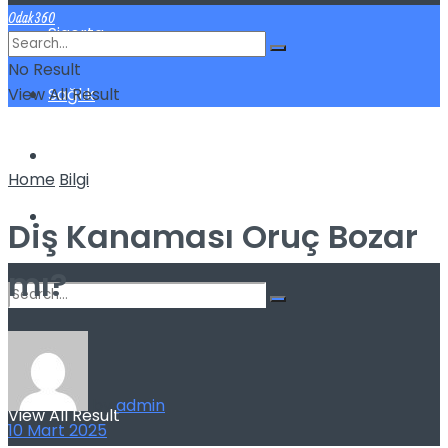
Odak360
Sigorta
No Result
View All Result
Sağlık
Spor
Home
Bilgi
Kilo Verme
Diş Kanaması Oruç Bozar
mı?
No Result
by
admin
View All Result
10 Mart 2025