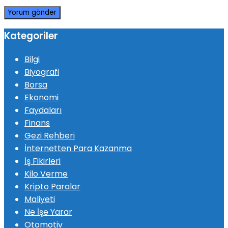
Kategoriler
Bilgi
Biyografi
Borsa
Ekonomi
Faydaları
Finans
Gezi Rehberi
İnternetten Para Kazanma
İş Fikirleri
Kilo Verme
Kripto Paralar
Maliyeti
Ne İşe Yarar
Otomotiv