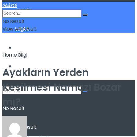
Odak360
Sigorta
No Result
View All Result
Sağlık
Spor
Home
Bilgi
Kilo Verme
Ayakların Yerden
Kesilmesi Namazı Bozar
mı?
No Result
View All Result