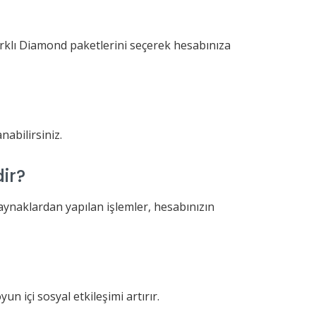
farklı Diamond paketlerini seçerek hesabınıza
nabilirsiniz.
ir?
ynaklardan yapılan işlemler, hesabınızın
n içi sosyal etkileşimi artırır.