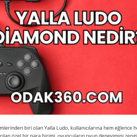
mlerinden biri olan Yalla Ludo, kullanıcılarına hem eğlence
lan özel bir para birimi, oyuncuların oyun deneyimini zenginl