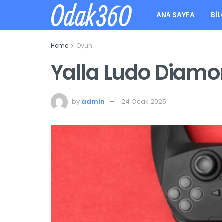
Odak360
ANA SAYFA
BIL
Home
Oyun
Yalla Ludo Diamo
by
admin
24 Ocak 2025