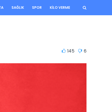
TA
SAĞLIK
SPOR
KILO VERME
145
6