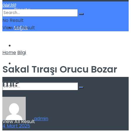
Odak360
Sigorta
No Result
View All Result
Sağlık
Spor
Home
Bilgi
Kilo Verme
Sakal Tıraşı Orucu Bozar
mı?
No Result
by
admin
View All Result
4 Mart 2025