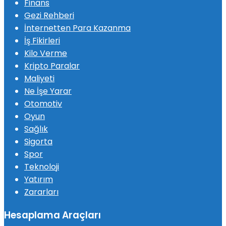
Finans
Gezi Rehberi
İnternetten Para Kazanma
İş Fikirleri
Kilo Verme
Kripto Paralar
Maliyeti
Ne İşe Yarar
Otomotiv
Oyun
Sağlık
Sigorta
Spor
Teknoloji
Yatırım
Zararları
Hesaplama Araçları