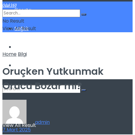
Odak360
Sigorta
No Result
View All Result
Sağlık
Spor
Home
Bilgi
Kilo Verme
Oruçken Yutkunmak
Orucu Bozar mı?
No Result
by
admin
View All Result
7 Mart 2025