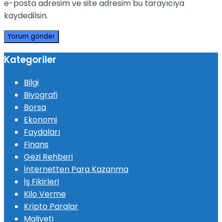
e-posta adresim ve site adresim bu tarayıcıya
kaydedilsin.
Kategoriler
Bilgi
Biyografi
Borsa
Ekonomi
Faydaları
Finans
Gezi Rehberi
İnternetten Para Kazanma
İş Fikirleri
Kilo Verme
Kripto Paralar
Maliyeti