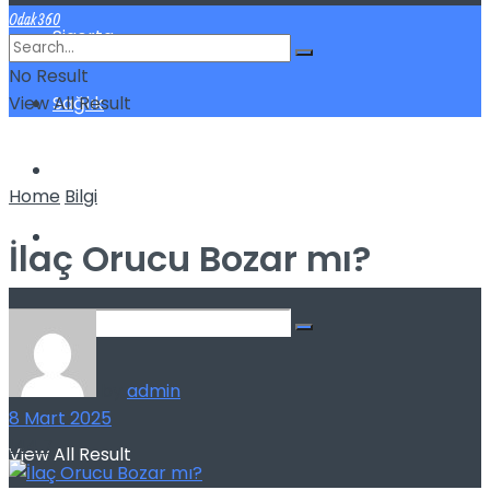
Odak360
Sigorta
No Result
View All Result
Sağlık
Spor
Home
Bilgi
Kilo Verme
İlaç Orucu Bozar mı?
No Result
by
admin
8 Mart 2025
144
7
View All Result