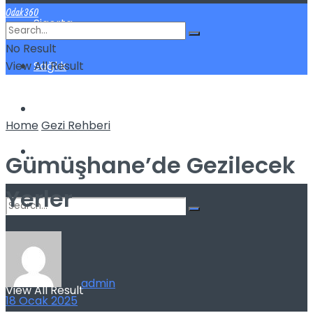
Odak360
Sigorta
No Result
View All Result
Sağlık
Spor
Home
Gezi Rehberi
Kilo Verme
Gümüşhane’de Gezilecek
Yerler
No Result
by
admin
View All Result
18 Ocak 2025