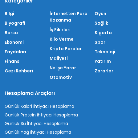
Kategoriler
Bilgi
İnternetten Para
Oyun
Kazanma
Biyografi
Sağlık
İş Fikirleri
Borsa
Sigorta
Kilo Verme
Ekonomi
Spor
Kripto Paralar
Faydaları
Teknoloji
Maliyeti
Finans
Yatırım
Ne İşe Yarar
Gezi Rehberi
Zararları
Otomotiv
Hesaplama Araçları
Günlük Kalori İhtiyacı Hesaplama
Günlük Protein İhtiyacı Hesaplama
Günlük Su İhtiyacı Hesaplama
Günlük Yağ İhtiyacı Hesaplama